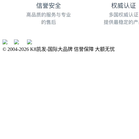
© 2004-
2026
K8凯发-国际大品牌 信誉保障 大额无忧