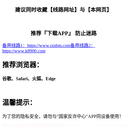
建议同时收藏【线路网址】与【本网页】
推荐『下载APP』 防止迷路
备用线路
1
：
https://www.rznbm.com
备用线路
2
：
https://www.k8900.com
推荐浏览器：
谷歌、Safari、火狐、Edge
温馨提示：
为了您的隐私安全，请勿与"国家反诈中心"APP同设备使用！