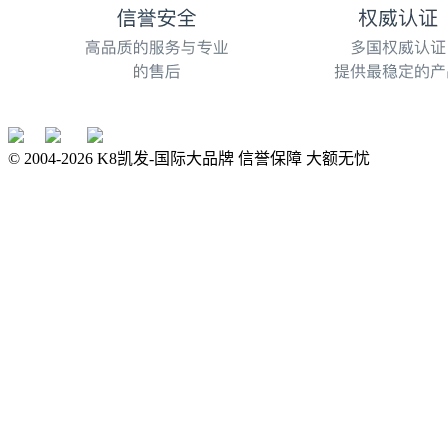
© 2004-
2026
K8凯发-国际大品牌 信誉保障 大额无忧